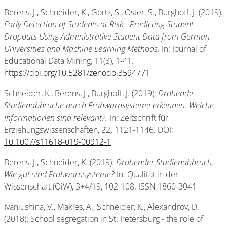
Berens, J., Schneider, K., Görtz, S., Oster, S., Burghoff, J. (2019):
Early Detection of Students at Risk - Predicting Student
Dropouts Using Administrative Student Data from German
Universities and Machine Learning Methods
. In: Journal of
Educational Data Mining, 11(3), 1-41.
https://doi.org/10.5281/zenodo.3594771
Schneider, K., Berens, J., Burghoff, J. (2019):
Drohende
Studienabbrüche durch Frühwarnsysteme erkennen: Welche
Informationen sind relevant?.
In: Zeitschrift für
Erziehungswissenschaften, 22
,
1121-1146. DOI:
10.1007/s11618-019-00912-1
Berens, J., Schneider, K. (2019):
Drohender Studienabbruch:
Wie gut sind Frühwarnsysteme?
In: Qualität in der
Wissenschaft (QiW), 3+4/19, 102-108. ISSN 1860-3041
Ivaniushina, V., Makles, A., Schneider, K., Alexandrov, D.
(2018): School segregation in St. Petersburg - the role of