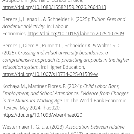
Adoption. In: Journal of School Choice,
https://doi.org/10.1080/15582159.2026.2664313
Berens J., Henao L. & Schneider K. (2025):
Tuition Fees and
Academic (In)Activity
. In: Labour
Economics,
https://doi.org/10.1016/j.labeco.2025.102809
Berens J., Diem A., Rumert L., Schneider K. & Wolter S. C.
(2025):
Crossing individual university boundaries: a
comprehensive approach to predicting dropouts in the higher
education system
. In: Higher Education,
https://doi.org/10.1007/s10734-025-01509-w
Kozhaya M., Martínez Flores, F. (2024):
Child Labor Bans,
Employment, and School Attendance: Evidence from Changes
in the Minimum Working Age.
In: The World Bank Economic
Review, May 2024, lhae020,
https://doi.org/10.1093/wber/lhae020
Westermaier F. G. u.a. (2023):
Association between relative