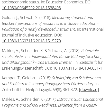
socioeconomic status. In: Education Economics. DOI:
10.1080/09645292.2018.1538408
Goldan, J., Schwab, S. (2018).
Measuring students’ and
teachers’ perceptions of resources in inclusive education -
Validation of a newly developed instrument
. In: International
Journal of inclusive education. DOI:
10.1080/13603116.2018.1515270
Makles, A., Schneider, K. & Schwarz, A. (2018):
Potenziale
schulstatistischer Individualdaten für die Bildungsforschung
und Bildungspolitik - Das Beispiel Bremen
. In: Zeitschrift für
Erziehungswissenschaft. DOI:
10.1007/s11618-018-0831-1
Kemper, T., Goldan, J. (2018):
Schulerfolg von Schülerinnen
und Schülern mit sonderpädagogischem Förderbedarf.
In:
Zeitschrift für Heilpädagogik, 69(8), 361-372.
[download]
Makles, A., Schneider, K. (2017):
Extracurricular Educational
Programs and School Readiness: Evidence from a Quasi-