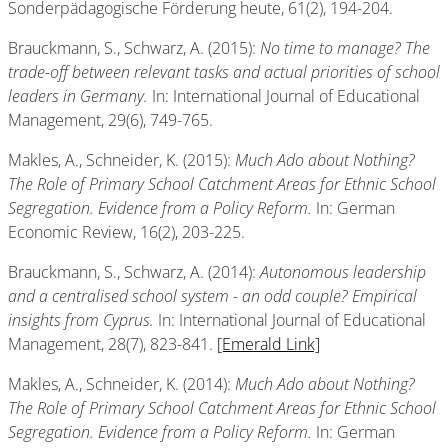
Sonderpädagogische Förderung heute, 61(2), 194-204.
Brauckmann, S., Schwarz, A. (2015):
No time to manage? The
trade-off between relevant tasks and actual priorities of school
leaders in Germany.
In: International Journal of Educational
Management, 29(6), 749-765.
Makles, A., Schneider, K. (2015):
Much Ado about Nothing?
The Role of Primary School Catchment Areas for Ethnic School
Segregation. Evidence from a Policy Reform.
In: German
Economic Review, 16(2), 203-225.
Brauckmann, S., Schwarz, A. (2014):
Autonomous leadership
and a centralised school system - an odd couple? Empirical
insights from Cyprus.
In: International Journal of Educational
Management, 28(7), 823-841.
[Emerald Link]
Makles, A., Schneider, K. (2014):
Much Ado about Nothing?
The Role of Primary School Catchment Areas for Ethnic School
Segregation. Evidence from a Policy Reform.
In: German