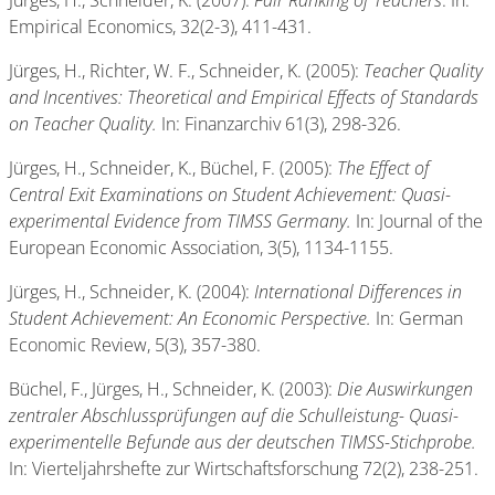
Jürges, H., Schneider, K. (2007):
Fair Ranking of Teachers
. In:
Empirical Economics, 32(2-3), 411-431.
Jürges, H., Richter, W. F., Schneider, K. (2005):
Teacher Quality
and Incentives: Theoretical and Empirical Effects of Standards
on Teacher Quality.
In: Finanzarchiv 61(3), 298-326.
Jürges, H., Schneider, K., Büchel, F. (2005):
The Effect of
Central Exit Examinations on Student Achievement: Quasi-
experimental Evidence from TIMSS Germany.
In: Journal of the
European Economic Association, 3(5), 1134-1155.
Jürges, H., Schneider, K. (2004):
International Differences in
Student Achievement: An Economic Perspective.
In: German
Economic Review, 5(3), 357-380.
Büchel, F., Jürges, H., Schneider, K. (2003):
Die Auswirkungen
zentraler Abschlussprüfungen auf die Schulleistung- Quasi-
experimentelle Befunde aus der deutschen TIMSS-Stichprobe.
In: Vierteljahrshefte zur Wirtschaftsforschung 72(2), 238-251.