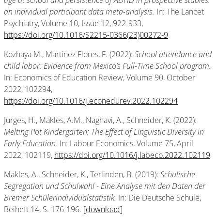
age at school and persistence of ADHD in prospective studies:
an individual participant data meta-analysis.
In: The Lancet
Psychiatry, Volume 10, Issue 12, 922-933,
https://doi.org/10.1016/S2215-0366(23)00272-9
Kozhaya M., Martínez Flores, F. (2022):
School attendance and
child labor: Evidence from Mexico’s Full-Time School program.
In: Economics of Education Review, Volume 90, October
2022, 102294,
https://doi.org/10.1016/j.econedurev.2022.102294
Jürges, H., Makles, A.M., Naghavi, A., Schneider, K. (2022):
Melting Pot Kindergarten: The Effect of Linguistic Diversity in
Early Education.
In: Labour Economics, Volume 75, April
2022, 102119,
https://doi.org/10.1016/j.labeco.2022.102119
Makles, A., Schneider, K., Terlinden, B. (2019):
Schulische
Segregation und Schulwahl - Eine Analyse mit den Daten der
Bremer Schülerindividualstatistik.
In: Die Deutsche Schule,
Beiheft 14, S. 176-196.
[download]