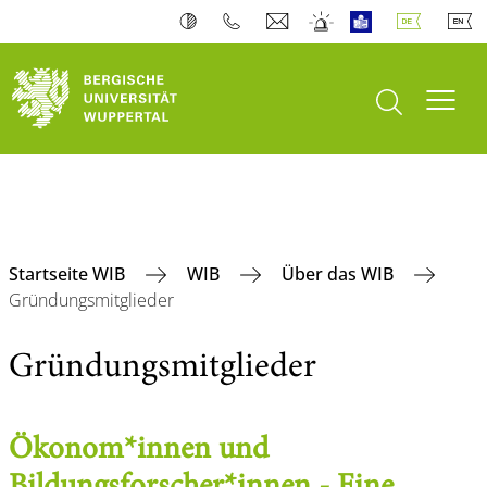
Suche öffnen
Navi
Startseite WIB
WIB
Über das WIB
Gründungsmitglieder
Gründungsmitglieder
Ökonom*innen und